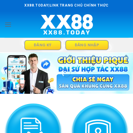
Skip
XX88.TODAY|LINK TRANG CHỦ CHÍNH THỨC
to
content
ĐĂNG KÝ
ĐĂNG NHẬP