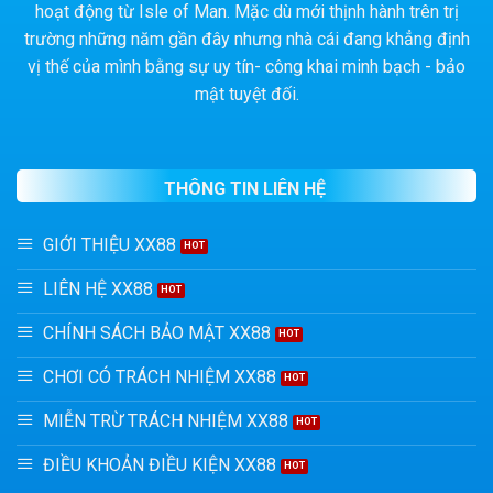
hoạt động từ Isle of Man. Mặc dù mới thịnh hành trên trị
trường những năm gần đây nhưng nhà cái đang khẳng định
vị thế của mình bằng sự uy tín- công khai minh bạch - bảo
mật tuyệt đối.
THÔNG TIN LIÊN HỆ
GIỚI THIỆU XX88
LIÊN HỆ XX88
CHÍNH SÁCH BẢO MẬT XX88
CHƠI CÓ TRÁCH NHIỆM XX88
MIỄN TRỪ TRÁCH NHIỆM XX88
ĐIỀU KHOẢN ĐIỀU KIỆN XX88